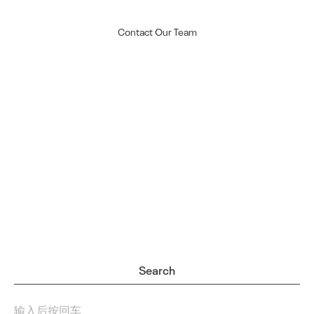
Contact Our Team
Search