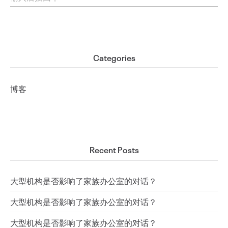
Categories
博客
Recent Posts
大型机构是否影响了家族办公室的对话？
大型机构是否影响了家族办公室的对话？
大型机构是否影响了家族办公室的对话？