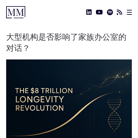
大型机构是否影响了家族办公室的
对话？