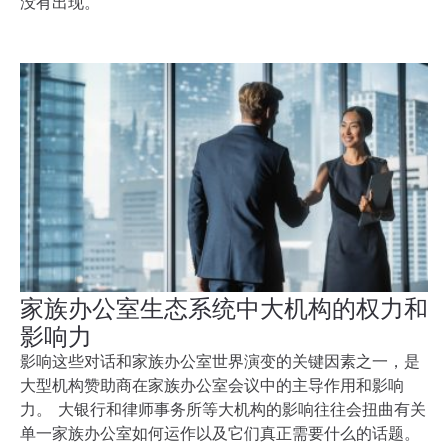
没有出现。
家族办公室生态系统中大机构的权力和
影响力
影响这些对话和家族办公室世界演变的关键因素之一，是
大型机构赞助商在家族办公室会议中的主导作用和影响
力。 大银行和律师事务所等大机构的影响往往会扭曲有关
单一家族办公室如何运作以及它们真正需要什么的话题。