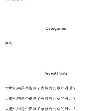
Categories
博客
Recent Posts
大型机构是否影响了家族办公室的对话？
大型机构是否影响了家族办公室的对话？
大型机构是否影响了家族办公室的对话？