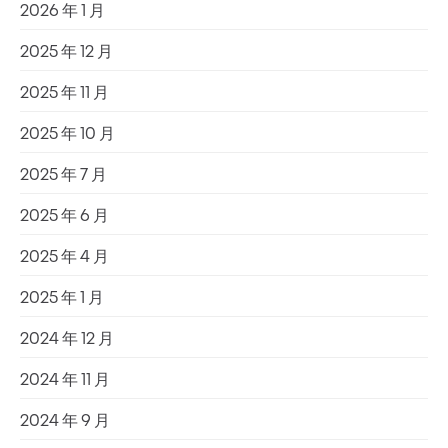
2026 年 1 月
2025 年 12 月
2025 年 11 月
2025 年 10 月
2025 年 7 月
2025 年 6 月
2025 年 4 月
2025 年 1 月
2024 年 12 月
2024 年 11 月
2024 年 9 月