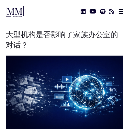
大型机构是否影响了家族办公室的
对话？