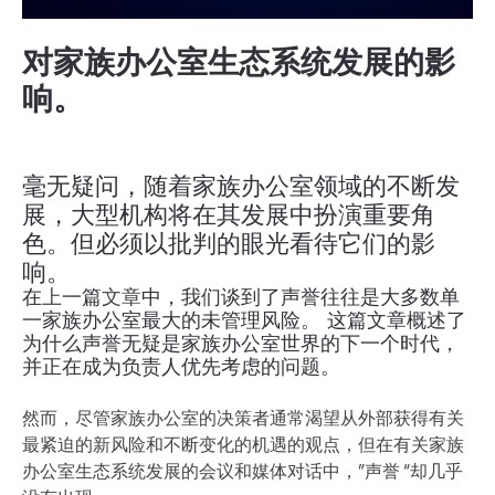
对家族办公室生态系统发展的影
响。
毫无疑问，随着家族办公室领域的不断发
展，大型机构将在其发展中扮演重要角
色。但必须以批判的眼光看待它们的影
响。
在
上
一篇
文章
中，我们谈到了声誉往往是大多数单
一家族办公室最大的未管理风险。 这篇文章概述了
为什么声誉无疑是家族办公室世界的下一个时代，
并正在成为负责人优先考虑的问题。
然而，尽管家族办公室的决策者通常渴望从外部获得有关
最紧迫的新风险和不断变化的机遇的观点，但在有关家族
办公室生态系统发展的会议和媒体对话中，”声誉 “却几乎